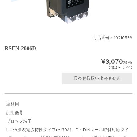
商品番号：10210558
RSEN-2006D
¥3,070
(税別)
(
¥3,377 )
税込
只今お取扱い出来ません
単相用
汎用低背
ブロック端子
L：低漏洩電流特性タイプ(〜30A)、D：DINレール取付対応タイ