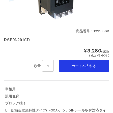
商品番号：10210568
RSEN-2016D
¥3,280
(税別)
(
¥3,608 )
税込
数量
単相用
汎用低背
ブロック端子
L：低漏洩電流特性タイプ(〜30A)、D：DINレール取付対応タイ