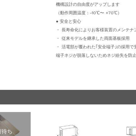
機構設計の自由度がアップします
（動作周囲温度：-10℃〜 +70℃）
● 安全と安心
・ 長寿命化によりお客様装置のメンテナ
・ 従来モデルを継承した両面基板採用
・ 活電部が覆われた｢安全端子｣の採用で
端子ネジが脱落しないためネジ紛失を防
荷待ち