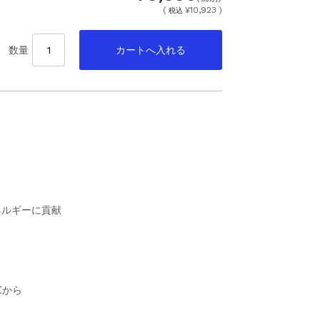
(
¥10,923 )
税込
数量
ネルギーに貢献
℃から