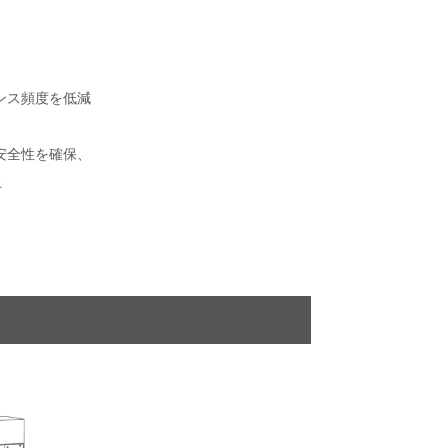
ンス頻度を低減
安全性を確保、
止