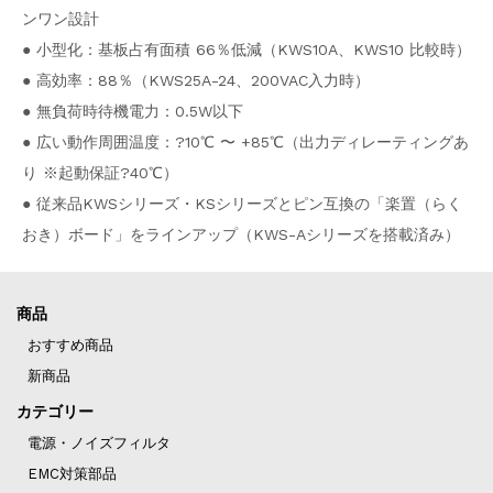
ンワン設計
● 小型化：基板占有面積 66％低減（KWS10A、KWS10 比較時）
● 高効率：88％（KWS25A-24、200VAC入力時）
● 無負荷時待機電力：0.5W以下
● 広い動作周囲温度：?10℃ 〜 +85℃（出力ディレーティングあ
り ※起動保証?40℃）
● 従来品KWSシリーズ・KSシリーズとピン互換の「楽置（らく
おき）ボード」をラインアップ（KWS-Aシリーズを搭載済み）
商品
おすすめ商品
新商品
カテゴリー
電源・ノイズフィルタ
EMC対策部品