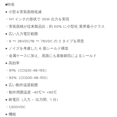
■特長
● 小型＆実装面積低減
・1×1 インチの形状で 30W 出力を実現
・実装面積が従来製品比：約 50% に小型化 業界最小クラス
● 広い入力電圧範囲
・9 〜 36VDC/18 〜 76VDC の 2 タイプを用意
● ノイズを考慮した 6 面シールド構造
・金属ケースに加え、底面にも基板銅箔によるシールド
● 高効率
・91%（CCG30-48-15S）
・92%（CCG30-48-15D）
● 広い動作温度範囲
・動作周囲温度 -40℃〜 +85℃
● 耐電圧（入力 – 出力間、1 分）
・1,500VDC
● 機能