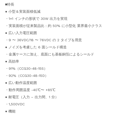
■特長
● 小型＆実装面積低減
・1×1 インチの形状で 30W 出力を実現
・実装面積が従来製品比：約 50% に小型化 業界最小クラス
● 広い入力電圧範囲
・9 〜 36VDC/18 〜 76VDC の 2 タイプを用意
● ノイズを考慮した 6 面シールド構造
・金属ケースに加え、底面にも基板銅箔によるシールド
● 高効率
・91%（CCG30-48-15S）
・92%（CCG30-48-15D）
● 広い動作温度範囲
・動作周囲温度 -40℃〜 +85℃
● 耐電圧（入力 – 出力間、1 分）
・1,500VDC
● 機能