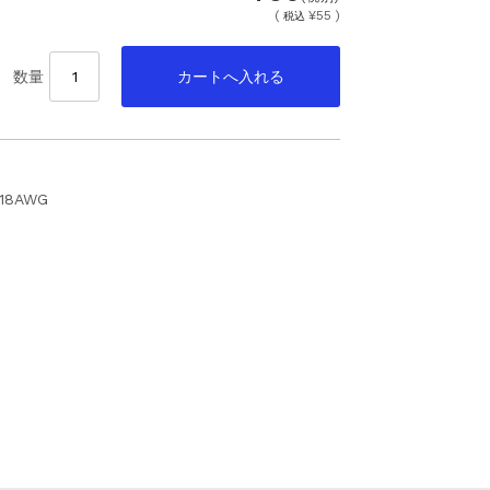
(
¥55 )
税込
数量
/18AWG