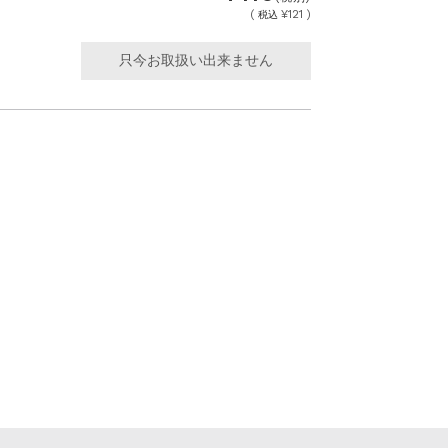
(
¥121 )
税込
只今お取扱い出来ません