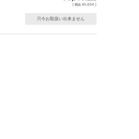
(
¥5,654 )
税込
只今お取扱い出来ません