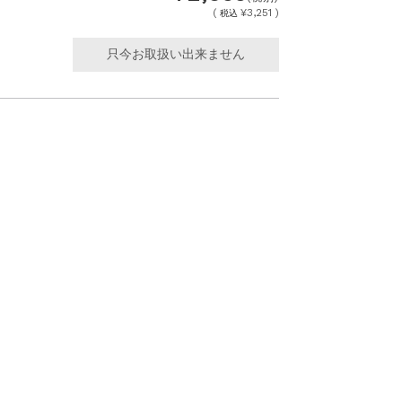
(
¥3,251 )
税込
只今お取扱い出来ません