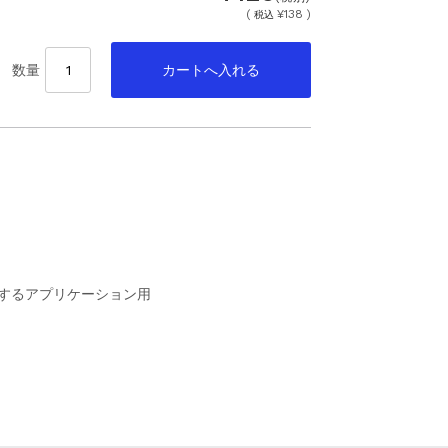
(
¥138 )
税込
数量
 するアプリケーション用